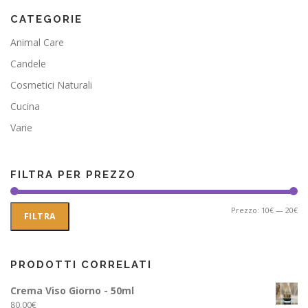
varianti.
20.00€
Le
CATEGORIE
opzioni
Animal Care
possono
essere
Candele
scelte
Cosmetici Naturali
nella
pagina
Cucina
del
prodotto
Varie
FILTRA PER PREZZO
Pr
Pr
Prezzo:
10€
—
20€
FILTRA
Mi
Ma
PRODOTTI CORRELATI
Crema Viso Giorno - 50ml
80.00
€