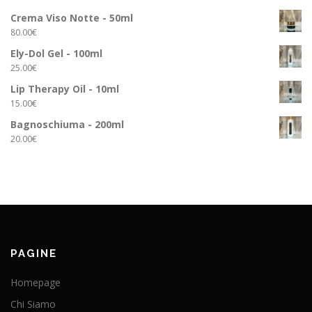
Crema Viso Notte - 50ml
80.00
€
Ely-Dol Gel - 100ml
25.00
€
Lip Therapy Oil - 10ml
15.00
€
Bagnoschiuma - 200ml
20.00
€
PAGINE
Homepage
Chi Siamo